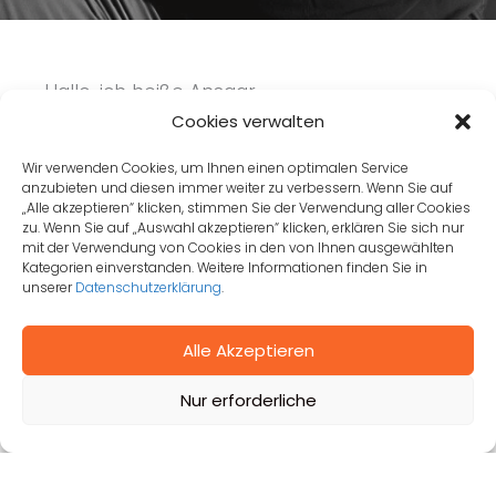
Hallo, ich heiße Ansgar.
Cookies verwalten
Entdecken Sie emotionale Momente und
Wir verwenden Cookies, um Ihnen einen optimalen Service
fesselnde Porträts, eingefangen aus der
anzubieten und diesen immer weiter zu verbessern. Wenn Sie auf
„Alle akzeptieren“ klicken, stimmen Sie der Verwendung aller Cookies
Perspektive eines leidenschaftlichen
zu. Wenn Sie auf „Auswahl akzeptieren“ klicken, erklären Sie sich nur
Fotografen.
mit der Verwendung von Cookies in den von Ihnen ausgewählten
Kategorien einverstanden. Weitere Informationen finden Sie in
unserer
Datenschutzerklärung
.
Zur Biografie
Zur Galerie
Alle Akzeptieren
Nur erforderliche
Copyright © 2026 Ansgar Sinnecker - Portrait-,